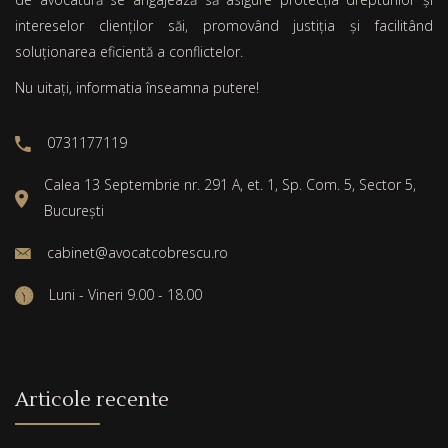
intereselor clienților săi, promovând justiția și facilitând
soluționarea eficientă a conflictelor.
Nu uitați, informatia înseamna putere!
0731177119
Calea 13 Septembrie nr. 291 A, et. 1, Sp. Com. 5, Sector 5,
București
cabinet@avocatcobrescu.ro
Luni - Vineri 9.00 - 18.00
Articole recente