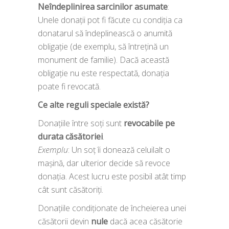
Neîndeplinirea sarcinilor asumate
:
Unele donații pot fi făcute cu condiția ca
donatarul să îndeplinească o anumită
obligație (de exemplu, să întrețină un
monument de familie). Dacă această
obligație nu este respectată, donația
poate fi revocată.
Ce alte reguli speciale există?
Donațiile între soți sunt
revocabile pe
durata căsătoriei
.
Exemplu
: Un soț îi donează celuilalt o
mașină, dar ulterior decide să revoce
donația. Acest lucru este posibil atât timp
cât sunt căsătoriți.
Donațiile condiționate de încheierea unei
căsătorii devin
nule
dacă acea căsătorie