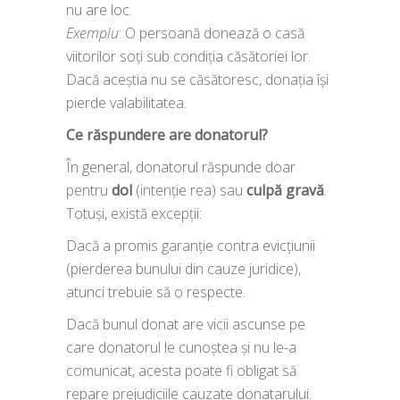
nu are loc.
Exemplu
: O persoană donează o casă
viitorilor soți sub condiția căsătoriei lor.
Dacă aceștia nu se căsătoresc, donația își
pierde valabilitatea.
Ce răspundere are donatorul?
În general, donatorul răspunde doar
pentru
dol
(intenție rea) sau
culpă gravă
.
Totuși, există excepții:
Dacă a promis garanție contra evicțiunii
(pierderea bunului din cauze juridice),
atunci trebuie să o respecte.
Dacă bunul donat are vicii ascunse pe
care donatorul le cunoștea și nu le-a
comunicat, acesta poate fi obligat să
repare prejudiciile cauzate donatarului.