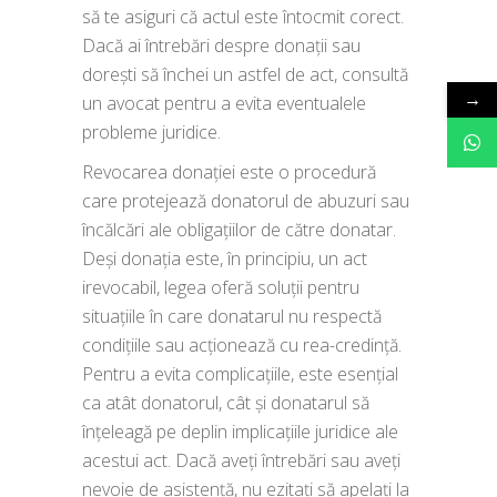
să te asiguri că actul este întocmit corect.
Dacă ai întrebări despre donații sau
dorești să închei un astfel de act, consultă
→
un avocat pentru a evita eventualele
probleme juridice.
Revocarea donației este o procedură
care protejează donatorul de abuzuri sau
încălcări ale obligațiilor de către donatar.
Deși donația este, în principiu, un act
irevocabil, legea oferă soluții pentru
situațiile în care donatarul nu respectă
condițiile sau acționează cu rea-credință.
Pentru a evita complicațiile, este esențial
ca atât donatorul, cât și donatarul să
înțeleagă pe deplin implicațiile juridice ale
acestui act. Dacă aveți întrebări sau aveți
nevoie de asistență, nu ezitați să apelați la