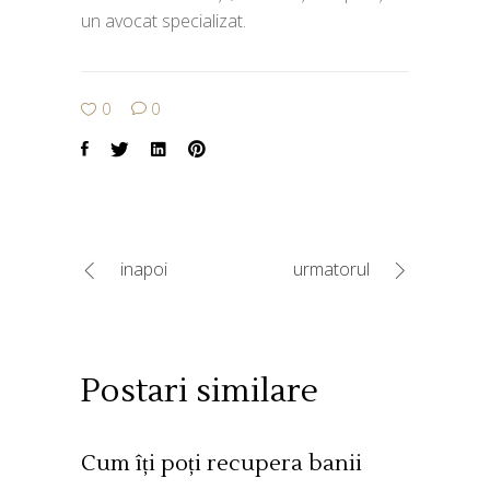
un avocat specializat.
0
0
inapoi
urmatorul
Postari similare
Cum îți poți recupera banii