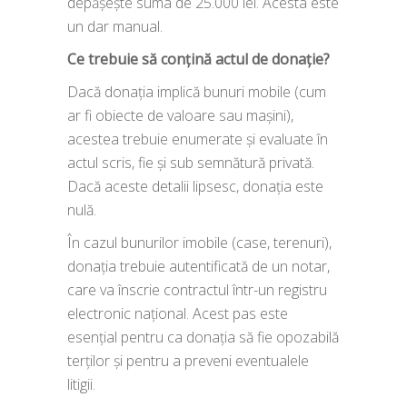
depășește suma de 25.000 lei. Acesta este
un dar manual.
Ce trebuie să conțină actul de donație?
Dacă donația implică bunuri mobile (cum
ar fi obiecte de valoare sau mașini),
acestea trebuie enumerate și evaluate în
actul scris, fie și sub semnătură privată.
Dacă aceste detalii lipsesc, donația este
nulă.
În cazul bunurilor imobile (case, terenuri),
donația trebuie autentificată de un notar,
care va înscrie contractul într-un registru
electronic național. Acest pas este
esențial pentru ca donația să fie opozabilă
terților și pentru a preveni eventualele
litigii.