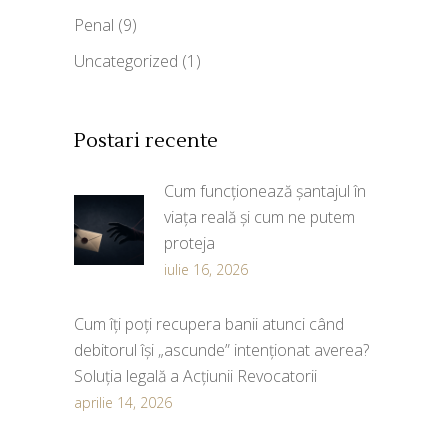
Penal
(9)
Uncategorized
(1)
Postari recente
Cum funcționează șantajul în
viața reală și cum ne putem
proteja
iulie 16, 2026
Cum îți poți recupera banii atunci când
debitorul își „ascunde” intenționat averea?
Soluția legală a Acțiunii Revocatorii
aprilie 14, 2026