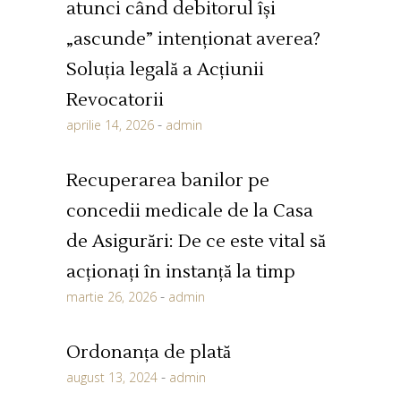
atunci când debitorul își
„ascunde” intenționat averea?
Soluția legală a Acțiunii
Revocatorii
aprilie 14, 2026
admin
Recuperarea banilor pe
concedii medicale de la Casa
de Asigurări: De ce este vital să
acționați în instanță la timp
martie 26, 2026
admin
Ordonanța de plată
august 13, 2024
admin