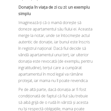
Donația în viața de zi cu zi: un exemplu
simplu
Imaginează-ți că o mamă dorește să
doneze apartamentul său fiului ei. Aceasta
merge la notar, unde se întocmește actul
autentic de donație, iar bunul este înscris
în registrul național. Dacă fiul decide să
vândă apartamentul unui terț, iar ulterior
donația este revocată (de exemplu, pentru
ingratitudine), terțul care a cumpărat
apartamentul în mod legal va rămâne
protejat, iar mama nu îl poate revendica.
Pe de altă parte, dacă donația ar fi fost
condiționată de faptul că fiul său trebuie
să aibă grijă de o rudă în vârstă și acesta
nu își respectă obligațiile, mama poate