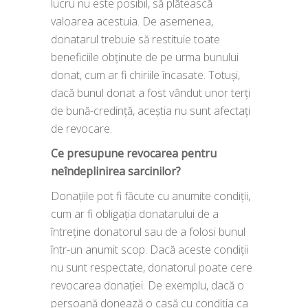
lucru nu este posibil, să plătească
valoarea acestuia. De asemenea,
donatarul trebuie să restituie toate
beneficiile obținute de pe urma bunului
donat, cum ar fi chiriile încasate. Totuși,
dacă bunul donat a fost vândut unor terți
de bună-credință, aceștia nu sunt afectați
de revocare.
Ce presupune revocarea pentru
neîndeplinirea sarcinilor?
Donațiile pot fi făcute cu anumite condiții,
cum ar fi obligația donatarului de a
întreține donatorul sau de a folosi bunul
într-un anumit scop. Dacă aceste condiții
nu sunt respectate, donatorul poate cere
revocarea donației. De exemplu, dacă o
persoană donează o casă cu condiția ca