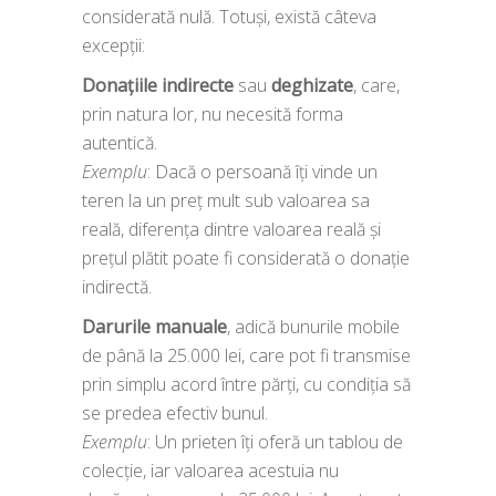
considerată nulă. Totuși, există câteva
excepții:
Donațiile indirecte
sau
deghizate
, care,
prin natura lor, nu necesită forma
autentică.
Exemplu
: Dacă o persoană îți vinde un
teren la un preț mult sub valoarea sa
reală, diferența dintre valoarea reală și
prețul plătit poate fi considerată o donație
indirectă.
Darurile manuale
, adică bunurile mobile
de până la 25.000 lei, care pot fi transmise
prin simplu acord între părți, cu condiția să
se predea efectiv bunul.
Exemplu
: Un prieten îți oferă un tablou de
colecție, iar valoarea acestuia nu