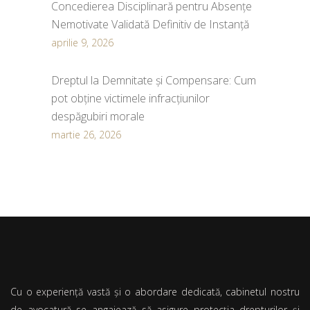
Concedierea Disciplinară pentru Absențe
Nemotivate Validată Definitiv de Instanță
aprilie 9, 2026
Dreptul la Demnitate și Compensare: Cum
pot obține victimele infracțiunilor
despăgubiri morale
martie 26, 2026
Cu o experiență vastă și o abordare dedicată, cabinetul nostru
de avocatură se angajează să asigure protecția drepturilor și