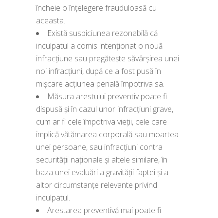
încheie o înțelegere frauduloasă cu
aceasta.
Există suspiciunea rezonabilă că
inculpatul a comis intenționat o nouă
infracțiune sau pregătește săvârșirea unei
noi infracțiuni, după ce a fost pusă în
mișcare acțiunea penală împotriva sa.
Măsura arestului preventiv poate fi
dispusă și în cazul unor infracțiuni grave,
cum ar fi cele împotriva vieții, cele care
implică vătămarea corporală sau moartea
unei persoane, sau infracțiuni contra
securității naționale și altele similare, în
baza unei evaluări a gravității faptei și a
altor circumstanțe relevante privind
inculpatul.
Arestarea preventivă mai poate fi