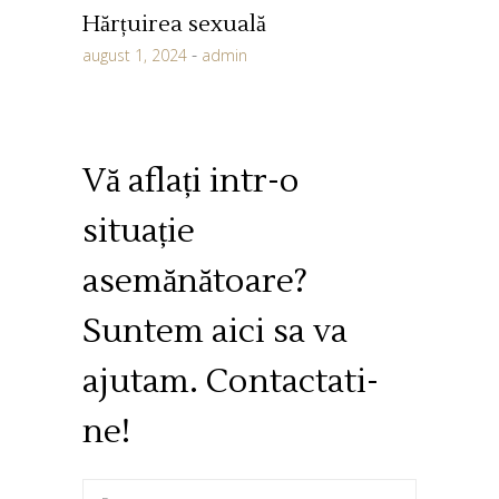
Hărțuirea sexuală
august 1, 2024
admin
Vă aflați intr-o
situație
asemănătoare?
Suntem aici sa va
ajutam. Contactati-
ne!