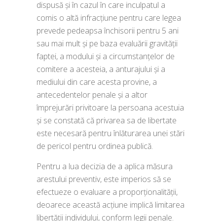
dispusă și în cazul în care inculpatul a
comis o altă infracţiune pentru care legea
prevede pedeapsa închisorii pentru 5 ani
sau mai mult şi pe baza evaluării gravităţii
faptei, a modului şi a circumstanţelor de
comitere a acesteia, a anturajului şi a
mediului din care acesta provine, a
antecedentelor penale şi a altor
împrejurări privitoare la persoana acestuia
și se constată că privarea sa de libertate
este necesară pentru înlăturarea unei stări
de pericol pentru ordinea publică.
Pentru a lua decizia de a aplica măsura
arestului preventiv, este imperios să se
efectueze o evaluare a proporționalității,
deoarece această acțiune implică limitarea
libertății individului, conform legii penale.