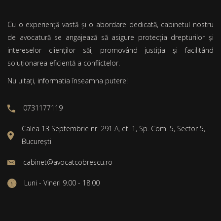
Cu o experiență vastă și o abordare dedicată, cabinetul nostru
de avocatură se angajează să asigure protecția drepturilor și
intereselor clienților săi, promovând justiția și facilitând
soluționarea eficientă a conflictelor.
Nu uitați, informatia înseamna putere!
0731177119
Calea 13 Septembrie nr. 291 A, et. 1, Sp. Com. 5, Sector 5,
București
cabinet@avocatcobrescu.ro
Luni - Vineri 9.00 - 18.00