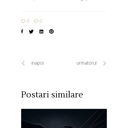
0
0
inapoi
urmatorul
Postari similare