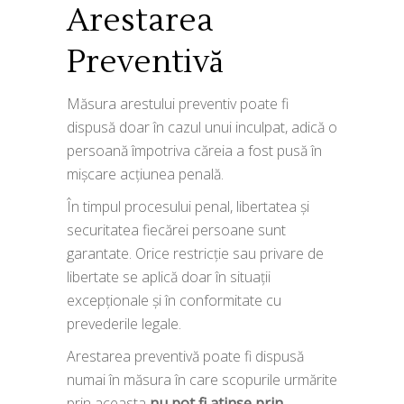
Arestarea
Preventivă
Măsura arestului preventiv poate fi
dispusă doar în cazul unui inculpat, adică o
persoană împotriva căreia a fost pusă în
mișcare acțiunea penală.
În timpul procesului penal, libertatea și
securitatea fiecărei persoane sunt
garantate. Orice restricție sau privare de
libertate se aplică doar în situații
excepționale și în conformitate cu
prevederile legale.
Arestarea preventivă poate fi dispusă
numai în măsura în care scopurile urmărite
prin aceasta
nu pot fi atinse prin