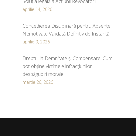
Soluția legală a Acțiunii Revocatorii
aprilie 14, 2026
Concedierea Disciplinară pentru Absențe
Nemotivate Validată Definitiv de Instanță
aprilie 9, 2026
Dreptul la Demnitate și Compensare: Cum
pot obține victimele infracțiunilor
despăgubiri morale
martie 26, 2026