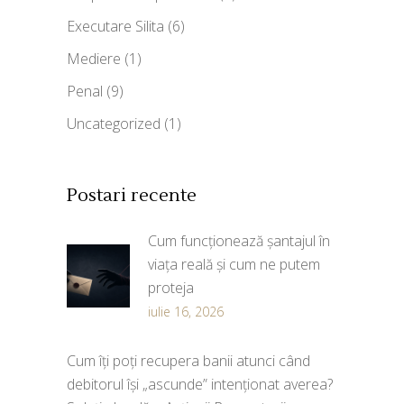
Executare Silita
(6)
Mediere
(1)
Penal
(9)
Uncategorized
(1)
Postari recente
Cum funcționează șantajul în
viața reală și cum ne putem
proteja
iulie 16, 2026
Cum îți poți recupera banii atunci când
debitorul își „ascunde” intenționat averea?