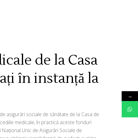
cale de la Casa
ți în instanță la
→
de asigurări sociale de sănătate de la Casa de
ncediile medicale, în practică aceste fonduri
ul Național Unic de Asigurări Sociale de