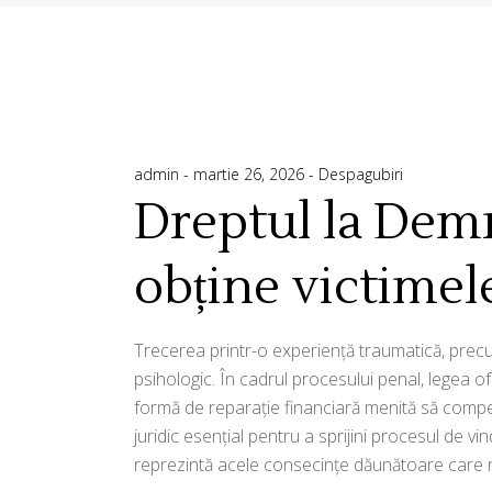
admin
martie 26, 2026
Despagubiri
Dreptul la Dem
obține victimel
Trecerea printr-o experiență traumatică, precum 
psihologic. În cadrul procesului penal, legea of
formă de reparație financiară menită să compe
juridic esențial pentru a sprijini procesul de v
reprezintă acele consecințe dăunătoare care n