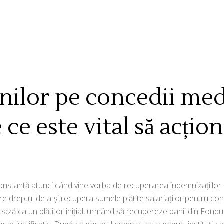
ilor pe concedii medi
ce este vital să acționa
onstantă atunci când vine vorba de recuperarea indemnizațiilor 
are dreptul de a-și recupera sumele plătite salariaților pentru co
onează ca un plătitor inițial, urmând să recupereze banii din Fond