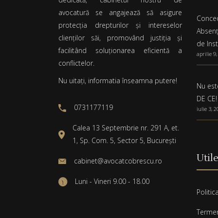
avocatură se angajează să asigure
Conced
protecția drepturilor și intereselor
Absenț
clienților săi, promovând justiția și
de Ins
facilitând soluționarea eficientă a
aprilie 9
conflictelor.
Nu uitați, informatia înseamna putere!
Nu este
DE CE!
0731177119
iulie 3, 
Calea 13 Septembrie nr. 291 A, et.
1, Sp. Com. 5, Sector 5, București
Util
cabinet@avocatcobrescu.ro
Luni - Vineri 9.00 - 18.00
Politic
Termeni