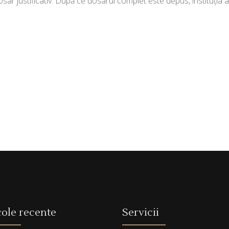
osar justificativ. După ce dosarul complet este depus, instituția 
cole recente
Servicii