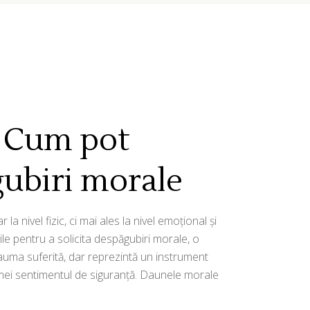
: Cum pot
gubiri morale
 nivel fizic, ci mai ales la nivel emoțional și
ile pentru a solicita despăgubiri morale, o
auma suferită, dar reprezintă un instrument
ictimei sentimentul de siguranță. Daunele morale