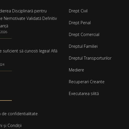
ierea Disciplinară pentru
Drept Civil
e Nemotivate Validată Definitiv
Drept Penal
tanță
, 2026
Drept Comercial
Dreptul Familiei
 suficient să cunosti legea! Află
Dreptul Transporturilor
2024
Mediere
Recuperari Creante
e
Executarea silită
a de confidentialitate
 și Condiții