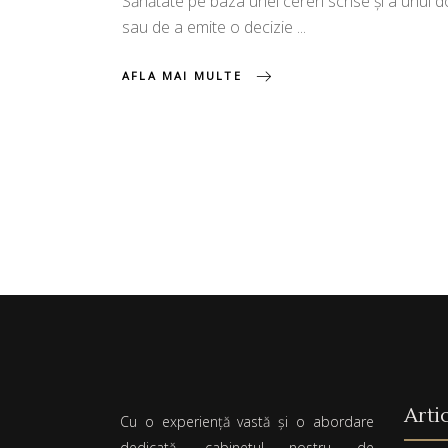
Sănătate pe baza unei cereri scrise și a unui d
sau de a emite o decizie
AFLA MAI MULTE
Arti
Cu o experiență vastă și o abordare
dedicată, cabinetul nostru de