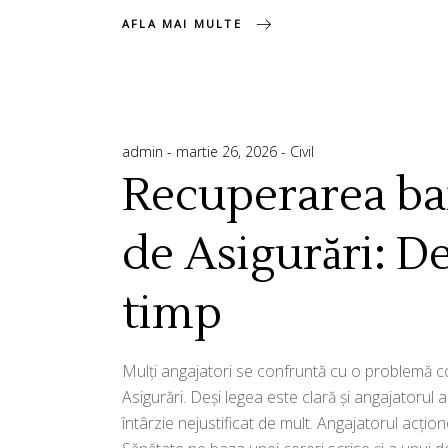
AFLA MAI MULTE
admin
martie 26, 2026
Civil
Recuperarea ban
de Asigurări: De 
timp
Mulți angajatori se confruntă cu o problemă c
Asigurări. Deși legea este clară și angajatorul 
întârzie nejustificat de mult. Angajatorul acți