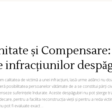
nitate și Compensare
e infracțiunilor despă
calitatea de victimă a unei infracțiuni, lasă urme adânci nu doar la
eră posibilitatea persoanelor vătămate de a se constitui părți civ
nseze suferințele îndurate. Aceste despăgubiri nu pot șterge tr
indecare, pentru a facilita reconstrucția vieții și pentru a reda v
u pot fi evaluate exact